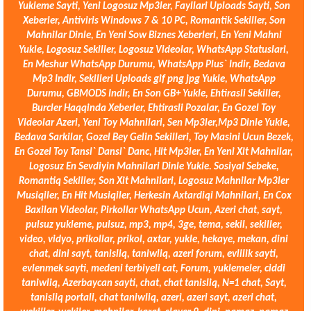
Yukleme Sayti, Yeni Logosuz Mp3ler, Fayllari Uploads Sayti, Son
Xeberler, Antiviris Windows 7 & 10 PC, Romantik Sekiller, Son
Mahnilar Dinle, En Yeni Sow Biznes Xeberleri, En Yeni Mahni
Yukle, Logosuz Sekiller, Logosuz Videolar, WhatsApp Statuslari,
En Meshur WhatsApp Durumu, WhatsApp Plus` Indir, Bedava
Mp3 Indir, Sekilleri Uploads gif png jpg Yukle, WhatsApp
Durumu, GBMODS Indir, En Son GB+ Yukle, Ehtirasli Sekiller,
Burcler Haqqinda Xeberler, Ehtirasli Pozalar, En Gozel Toy
Videolar Azeri, Yeni Toy Mahnilari, Sen Mp3ler,Mp3 Dinle Yukle,
Bedava Sarkilar, Gozel Bey Gelin Sekilleri, Toy Masini Ucun Bezek,
En Gozel Toy Tansi` Dansi` Danc, Hit Mp3ler, En Yeni Xit Mahnilar,
Logosuz En Sevdiyin Mahnilari Dinle Yukle. Sosiyal Sebeke,
Romantiq Sekiller, Son Xit Mahnilari, Logosuz Mahnilar Mp3ler
Musiqiler, En Hit Musiqiler, Herkesin Axtardiqi Mahnilari, En Cox
Baxilan Videolar, Pirkollar WhatsApp Ucun, Azeri chat, sayt,
pulsuz yukleme, pulsuz, mp3, mp4, 3ge, tema, sekil, sekiller,
video, vidyo, prikollar, prikol, axtar, yukle, hekaye, mekan, dini
chat, dini sayt, tanisliq, taniwliq, azeri forum, evlilik sayti,
evlenmek sayti, medeni terbiyeli cat, Forum, yuklemeler, ciddi
taniwliq, Azerbaycan sayti, chat, chat tanisliq, N=1 chat, Sayt,
tanisliq portali, chat taniwliq, azeri, azeri sayt, azeri chat,