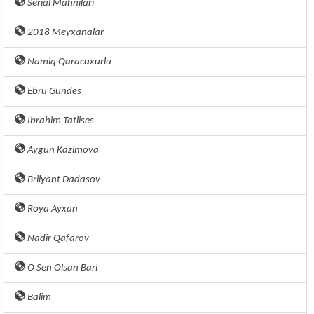
Serial Mahnilari
2018 Meyxanalar
Namiq Qaracuxurlu
Ebru Gundes
Ibrahim Tatlises
Aygun Kazimova
Brilyant Dadasov
Roya Ayxan
Nadir Qafarov
O Sen Olsan Bari
Balim