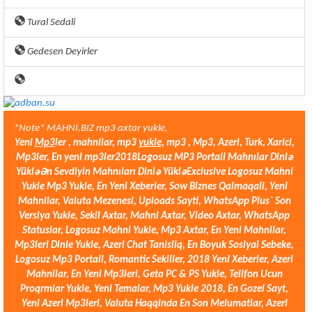
Tural Sedali
Gedesen Deyirler
*Note* MAHNI.BIZ mp3 axtar yukle,
Yeni
Mp3
ler , mahnilar, mp3
yukle
,
mp3 ,
Mp3, Azeri, Turk, Xarici,
Mp3ler, En yeni mp3ler2018
Logosuz
MP3 Portali Mahnılar
Dinlə
Yüklə
Ən Sevdiyin Mahnıları Dinlə Yüklə
Exclusive Logosuz Mahni
Yukle Mp3 Yukle, En Yeni Xeberler, Sow Biznes Qalmaqali, Yeni
Mahnilar, Valuta Mezenesi, Uploads Sayti, WhatsApp Plus` Son
Versiya Yukle, Sekil Axtar, Mahni Axtar, Video Axtar, WhatsApp
Statuslar, Logosuz Mahni Yukle, Mp3 Axtar, En Yeni Mahnilar,
Mp3leri Dinle Yukle, Azeri Chat Tanisliq, En Boyuk Sosiyal Sebeke,
Logosuz Mp3 Portali, Romantic Sekiller, 2018 Yeni Xeberler, Azeri
Mahnilar, En Yeni Mp3leri, Geta PC & PS Yukle, Telifon Ucun
Proqrmlar Yukle, Yeni Temalar, Mp3 Yukle 2018, En Gozel Sayt,
Yeni Azeri Mp3leri, Valuta Haqqinda En Son Melumatlar, Azeri