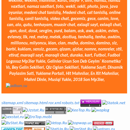
wekiller, wekiler, mahnilar, karat, slayer 9, dini, namaz, namaz
vaxtlari, namaz saatlari, foto, wekil, sekil, photo, java, java
oyunlar, medeni chat tanisliq, Medeni chat, cat tanisliq, online
tanisliq, canli tanisliq, video chat, gecemiz, gece, canim, love,
can, alo, qutu, tenhayam, muasir chat, exlaqli sayt, exlaqli chat,
qan, dost, dosd, sevgim, yurd, balam, ask, awk, askim, evlen,
evleney, ilk, red, meley, melek, dostluq, tenhaliq, tenha, awkim,
millioncu, milyoncu, klan, clan, mafia, domino, damino, siz,
barbi, kuklam, sensiz, gecem, qizam, qizlar, nomre, nomreler, stil,
etiraf, maraqli sayt, maraqli chat, duraka, kart, Futbol, Fudbol
Logosuz Mp3ler Yukle, Gelinler Ucun Son Deb Geyim` Kosmetika`
Vs, Bey Gelin Sekilleri, Qiz Oglan Sekilleri, Yukleme Sayti, Dinamik
Paylasim Sati, Yukleme Portali, Hit Mahnilar, En Xit Mahnilar,
Mahni Dinle, Musiqi Yukle, 2018 Son Mp3ler,
sitemap.xml
sitemap.html
ror.xml
robots.txt