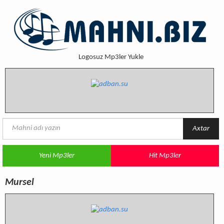
Logosuz Mp3ler Yukle
Axtar
Yeni Mp3ler
Hit Mp3ler
Mursel